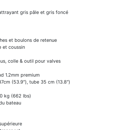
trayant gris pâle et gris foncé
hes et boulons de retenue
 et coussin
us, colle & outil pour valves
ond 1.2mm premium
37cm (53.9″), tube 35 cm (13.8″)
0 kg (662 lbs)
 du bateau
supérieure