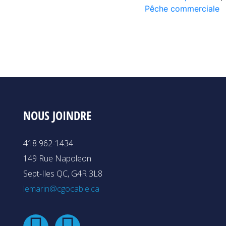
Pêche commerciale
NOUS JOINDRE
418 962-1434
149 Rue Napoleon
Sept-Iles QC, G4R 3L8
lemarin@cgocable.ca