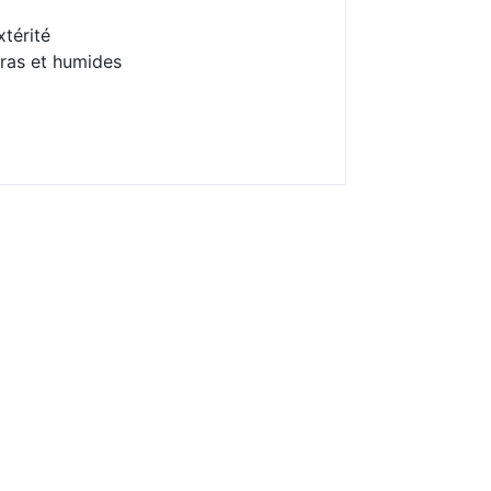
xtérité
gras et humides