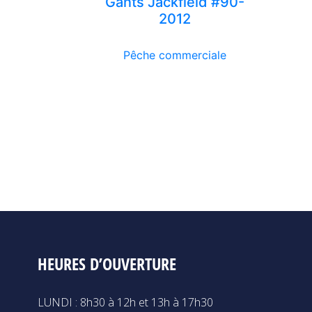
Gants Jackfield #90-
2012
Pêche commerciale
HEURES D’OUVERTURE
LUNDI : 8h30 à 12h et 13h à 17h30