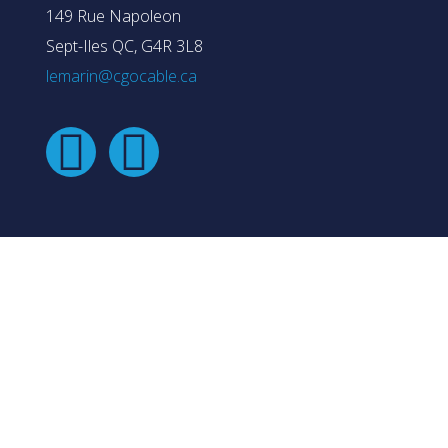
149 Rue Napoleon
Sept-Iles QC, G4R 3L8
lemarin@cgocable.ca