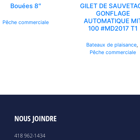
Bouées 8″
GILET DE SAUVETA
GONFLAGE
AUTOMATIQUE MI
Pêche commerciale
100 #MD2017 T1
Bateaux de plaisance
,
Pêche commerciale
NOUS JOINDRE
418 962-1434