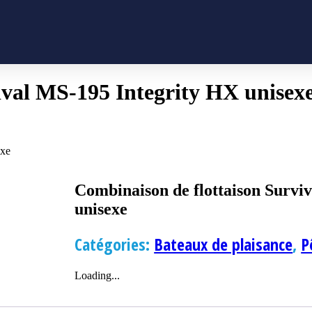
ival MS-195 Integrity HX unisex
exe
Combinaison de flottaison Survi
unisexe
Catégories:
Bateaux de plaisance
,
P
Loading...