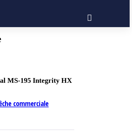
e
val MS-195 Integrity HX
êche commerciale