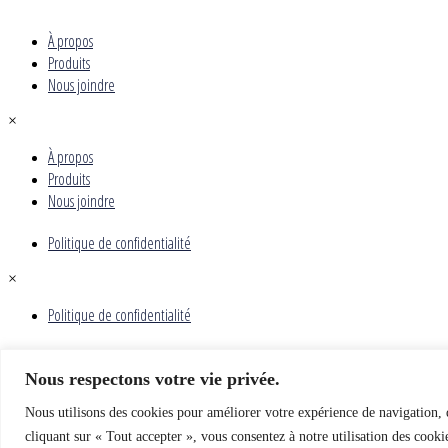
À propos
Produits
Nous joindre
×
À propos
Produits
Nous joindre
Politique de confidentialité
×
Politique de confidentialité
En
Fr
Nous respectons votre vie privée.
Nous utilisons des cookies pour améliorer votre expérience de navigation, d
cliquant sur « Tout accepter », vous consentez à notre utilisation des cooki