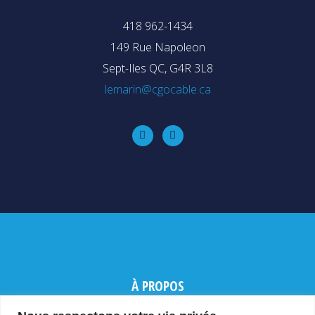
418 962-1434
149 Rue Napoleon
Sept-Iles QC, G4R 3L8
lemarin@cgocable.ca
À PROPOS
PRODUITS